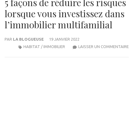
5 façons de réduire les risques
lorsque vous investissez dans
l’immobilier multifamilial
PAR
LA BLOGUEUSE
19 JANVIER 2022
5
HABITAT / IMMOBILIER
LAISSER UN COMMENTAIRE
FAÇ
DE
RÉDU
LES
RISQ
LOR
VOU
INVE
DAN
L’IM
MULT