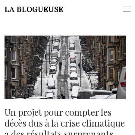
Aller
LA BLOGUEUSE
au
contenu
(Pressez
Entrée)
Un projet pour compter les
décès dus à la crise climatique
a des résultats surprenants