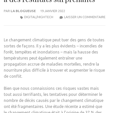
PAR
LA BLOGUEUSE
19 JANVIER 2022
UN
DIGITAL/HIGHTECH
LAISSER UN COMMENTAIRE
PRO
POU
COM
Le changement climatique peut
tuer des gens de toutes
LES
sortes de façons. Il y a les plus évidents – incendies de
DÉC
forêt, tempêtes et inondations – mais la hausse des
DUS
températures peut également entraîner une
À
propagation accrue de maladies mortelles, rendre la
LA
nourriture plus difficile à trouver et augmenter le risque
CRIS
de conflit.
CLIM
A
Bien que nous connaissions ces risques vastes mais
DES
tout aussi terrifiants, les tentatives pour déterminer le
RÉS
nombre de décès causés par le changement climatique
SUR
ont été fragmentaires. Une étude récente a estimé que
le changement climatique était à l’origine de 37 % des