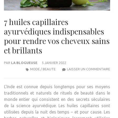
7 huiles capillaires
ayurvédiques indispensables
pour rendre vos cheveux sains
et brillants
PAR
LA BLOGUEUSE
5 JANVIER 2022
7
MODE / BEAUTE
LAISSER UN COMMENTAIRE
HUIL
CAPI
L’Inde est connue depuis longtemps pour ses moyens
AYU
traditionnels et naturels de rituels de beauté dans le
INDI
monde entier qui consistent en des secrets séculaires
POU
de la science ayurvédique. Les huiles capillaires sont
REN
utilisées depuis la nuit des temps – et pour cause. Les
VOS