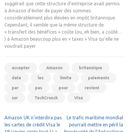
suggérait que cette structure d’entreprise avait permis
à Amazon d’éviter de payer des sommes
considérablement plus élevées en impôt britannique.
Cependant, il semble que la même structure de
« transfert des bénéfices » coûte (ou, eh bien, a coûté…
) à Amazon beaucoup plus en « taxes » Visa qu’elle ne
voudrait payer.
accepter
Amazon
britannique
date
les
limite
paiements
par
pas
pour
revient
sur
TechCrunch
Visa
Navigation
Amazon UK n’interdira pas
Le trafic maritime mondial
de
les cartes de crédit Visa le
pourrait mettre en péril la
l’article
19 janvier après tout | La
biosécurité de l’Antarctique