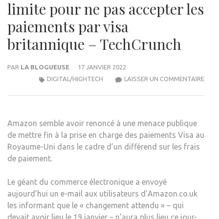
limite pour ne pas accepter les
paiements par visa
britannique – TechCrunch
PAR
LA BLOGUEUSE
17 JANVIER 2022
AMA
DIGITAL/HIGHTECH
LAISSER UN COMMENTAIRE
REVI
SUR
LA
Amazon semble avoir renoncé à une menace publique
DAT
de mettre fin à la prise en charge des paiements Visa au
LIMI
Royaume-Uni dans le cadre d’un différend sur les frais
POU
de paiement.
NE
PAS
Le géant du commerce électronique a envoyé
ACC
aujourd’hui un e-mail aux utilisateurs d’Amazon.co.uk
LES
les informant que le « changement attendu » – qui
PAI
devait avoir lieu le 19 janvier – n’aura plus lieu ce jour-
PAR