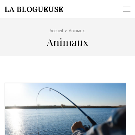
Aller
LA BLOGUEUSE
au
contenu
(Pressez
Accueil
>
Animaux
Entrée)
Animaux