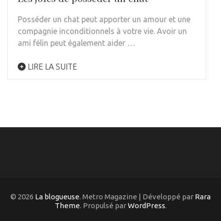
Posséder un chat peut apporter un amour et une
compagnie inconditionnels à votre vie. Avoir un
ami félin peut également aider …
LIRE LA SUITE
© 2026
La blogueuse
. Metro Magazine | Développé par
Rara
Theme
. Propulsé par
WordPress
.