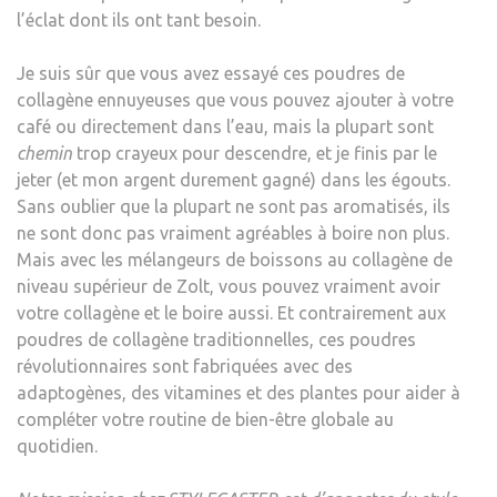
l’éclat dont ils ont tant besoin.
PEAU
DES
Je suis sûr que vous avez essayé ces poudres de
CHE
collagène ennuyeuses que vous pouvez ajouter à votre
ET
café ou directement dans l’eau, mais la plupart sont
DES
chemin
trop crayeux pour descendre, et je finis par le
ONG
jeter (et mon argent durement gagné) dans les égouts.
ÉCL
Sans oublier que la plupart ne sont pas aromatisés, ils
ne sont donc pas vraiment agréables à boire non plus.
Mais avec les mélangeurs de boissons au collagène de
niveau supérieur de Zolt, vous pouvez vraiment avoir
votre collagène et le boire aussi. Et contrairement aux
poudres de collagène traditionnelles, ces poudres
révolutionnaires sont fabriquées avec des
adaptogènes, des vitamines et des plantes pour aider à
compléter votre routine de bien-être globale au
quotidien.