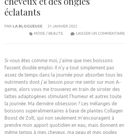
cheveux et des ongles
éclatants
PAR
LA BLOGUEUSE
31 JANVIER 2022
CES
MODE / BEAUTE
LAISSER UN COMMENTAIRE
MÉL
DE
SUP
Si vous êtes comme moi, j’aime que mes boissons
BOI
fassent double emploi. Il n’y a tout simplement pas
AU
assez de temps dans la journée pour absorber tous les
COL
nutriments dont j’ai besoin pour me sentir sur mon A-
DE
game, alors vous me trouverez en train de siroter des
NIVE
lattes adaptogènes stimulant l’humeur et autres toute
SUPÉ
la journée. Ma dernière obsession ? Les mélanges de
SON
boissons superalimentaires à base de plantes Collagen
MON
Boost de Zolt, qui non seulement m’encouragent à
SEC
prendre mon apport quotidien en eau, mais donnent en
POU
même temps à mes cheveux, ma peau et mes ongles
UNE