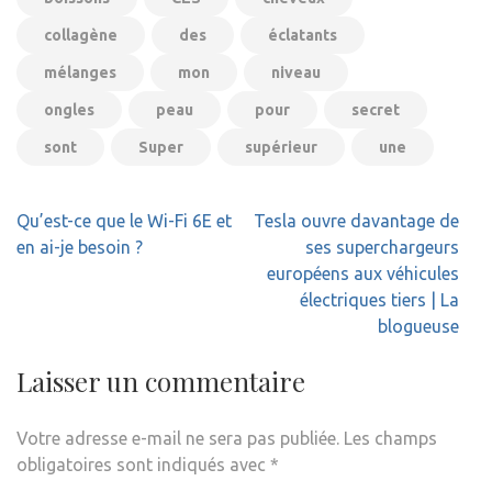
collagène
des
éclatants
mélanges
mon
niveau
ongles
peau
pour
secret
sont
Super
supérieur
une
Navigation
Qu’est-ce que le Wi-Fi 6E et
Tesla ouvre davantage de
de
en ai-je besoin ?
ses superchargeurs
l’article
européens aux véhicules
électriques tiers | La
blogueuse
Laisser un commentaire
Votre adresse e-mail ne sera pas publiée.
Les champs
obligatoires sont indiqués avec
*