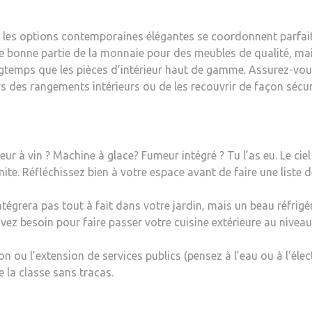
s, les options contemporaines élégantes se coordonnent parfai
e bonne partie de la monnaie pour des meubles de qualité, mai
ngtemps que les pièces d’intérieur haut de gamme. Assurez-vous
s des rangements intérieurs ou de les recouvrir de façon sécur
r à vin ? Machine à glace? Fumeur intégré ? Tu l’as eu. Le ciel 
mite. Réfléchissez bien à votre espace avant de faire une liste 
ntégrera pas tout à fait dans votre jardin, mais un beau réfrig
z besoin pour faire passer votre cuisine extérieure au niveau
on ou l’extension de services publics (pensez à l’eau ou à l’élect
e la classe sans tracas.