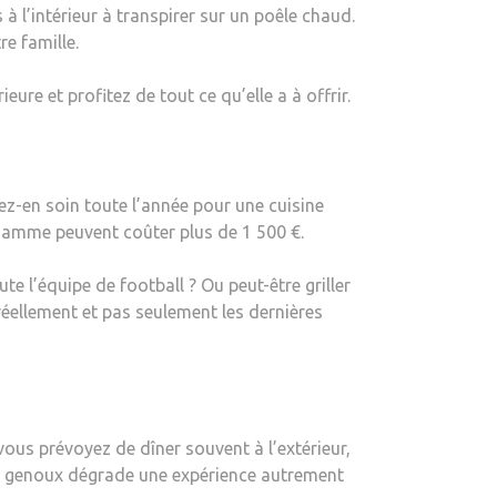
l’intérieur à transpirer sur un poêle chaud.
|
re famille.
ZILLOW
CREUSE
ure et profitez de tout ce qu’elle a à offrir.
enez-en soin toute l’année pour une cuisine
 gamme peuvent coûter plus de 1 500 €.
ute l’équipe de football ? Ou peut-être griller
réellement et pas seulement les dernières
ous prévoyez de dîner souvent à l’extérieur,
os genoux dégrade une expérience autrement