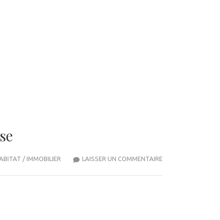
se
COMMENT
ABITAT / IMMOBILIER
LAISSER UN COMMENTAIRE
CRÉER
VOTRE
ULTIME
CUISINE
EXTÉRIEURE