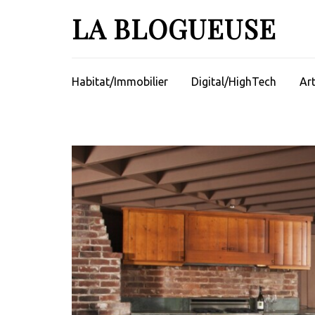
Aller
LA BLOGUEUSE
au
contenu
(Pressez
Entrée)
Habitat/Immobilier
Digital/HighTech
Ar