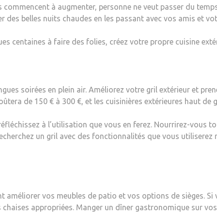
s commencent à augmenter, personne ne veut passer du temps à 
er des belles nuits chaudes en les passant avec vos amis et vot
 centaines à faire des folies, créez votre propre cuisine extérie
ongues soirées en plein air. Améliorez votre gril extérieur et pr
oûtera de 150 € à 300 €, et les cuisinières extérieures haut de
 réfléchissez à l’utilisation que vous en ferez. Nourrirez-vous to
cherchez un gril avec des fonctionnalités que vous utiliserez 
 améliorer vos meubles de patio et vos options de sièges. Si v
es chaises appropriées. Manger un dîner gastronomique sur v