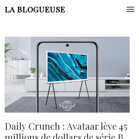
Aller
LA BLOGUEUSE
au
contenu
(Pressez
Entrée)
Daily Crunch : Avataar lève 45
millions de dollars de série B