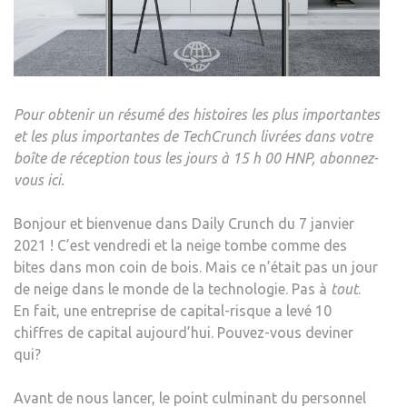
B
POU
AMÉL
LES
VISU
Pour obtenir un résumé des histoires les plus importantes
DE
et les plus importantes de TechCrunch livrées dans votre
PRO
boîte de réception tous les jours à 15 h 00 HNP, abonnez-
DE
vous ici.
COM
ÉLEC
Bonjour et bienvenue dans Daily Crunch du 7 janvier
EN
2021 ! C’est vendredi et la neige tombe comme des
3D
bites dans mon coin de bois. Mais ce n’était pas un jour
–
de neige dans le monde de la technologie. Pas à
tout
.
TEC
En fait, une entreprise de capital-risque a levé 10
chiffres de capital aujourd’hui. Pouvez-vous deviner
qui?
Avant de nous lancer, le point culminant du personnel