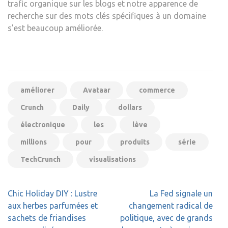
trafic organique sur les blogs et notre apparence de
recherche sur des mots clés spécifiques à un domaine
s’est beaucoup améliorée.
améliorer
Avataar
commerce
Crunch
Daily
dollars
électronique
les
lève
millions
pour
produits
série
TechCrunch
visualisations
Navigation
Chic Holiday DIY : Lustre
La Fed signale un
de
aux herbes parfumées et
changement radical de
l’article
sachets de friandises
politique, avec de grands