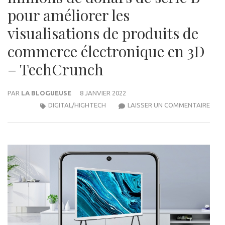
pour améliorer les
visualisations de produits de
commerce électronique en 3D
– TechCrunch
PAR
LA BLOGUEUSE
8 JANVIER 2022
DAIL
DIGITAL/HIGHTECH
LAISSER UN COMMENTAIRE
CRU
:
AVA
LÈVE
45
MILL
DE
DOL
DE
SÉRI