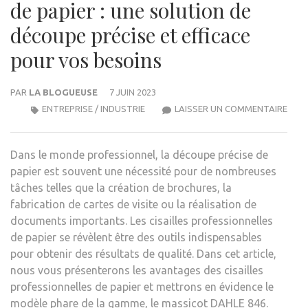
de papier : une solution de
découpe précise et efficace
pour vos besoins
PAR
LA BLOGUEUSE
7 JUIN 2023
LES
ENTREPRISE / INDUSTRIE
LAISSER UN COMMENTAIRE
CISA
PROF
Dans le monde professionnel, la découpe précise de
DE
papier est souvent une nécessité pour de nombreuses
PAPI
tâches telles que la création de brochures, la
:
fabrication de cartes de visite ou la réalisation de
UNE
documents importants. Les cisailles professionnelles
SOL
de papier se révèlent être des outils indispensables
DE
pour obtenir des résultats de qualité. Dans cet article,
DÉC
nous vous présenterons les avantages des cisailles
PRÉC
professionnelles de papier et mettrons en évidence le
ET
modèle phare de la gamme, le massicot DAHLE 846.
EFFI