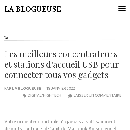
Aller
LA BLOGUEUSE
au
contenu
(Pressez
Entrée)
Les meilleurs concentrateurs
et stations d’accueil USB pour
connecter tous vos gadgets
PAR
LA BLOGUEUSE
18 JANVIER 2022
LES
DIGITAL/HIGHTECH
LAISSER UN COMMENTAIRE
MEIL
CON
ET
Votre ordinateur portable n’a jamais
a suffisamment
STA
de ports, surtout s’il s’agit du Macbook Air sur lequel
D’AC