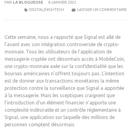
PAR
LA BLOGUEUSE
8 JANVIER 2022
NOR
DIGITAL/HIGHTECH
LAISSER UN COMMENTAIRE
A
MIS
UN
Cette semaine, nous
a rapporté que Signal est allé de
CRY
l’avant avec son intégration controversée de crypto-
DAN
monnaie. Tous les utilisateurs de l’application de
SON
messagerie cryptée ont désormais accès à MobileCoin,
LOGI
une crypto-monnaie axée sur la confidentialité que les
ANTI
bourses américaines n’offrent toujours pas. L’intention
est de donner aux transactions monétaires la même
protection contre la surveillance que Signal a apportée
à la messagerie. Mais les sceptiques craignent que
l’introduction d’un élément financier n’apporte une
complexité indésirable et un contrôle réglementaire à
Signal, une application sur laquelle des millions de
personnes comptent désormais.