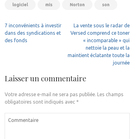
logiciel
mis
Norton
son
Navigation
7 inconvénients à investir
La vente sous le radar de
de
dans des syndications et
Versed comprend ce toner
l’article
des fonds
« incomparable » qui
nettoie la peau et la
maintient éclatante toute la
journée
Laisser un commentaire
Votre adresse e-mail ne sera pas publiée.
Les champs
obligatoires sont indiqués avec
*