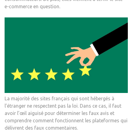
e-commerce en question.
La majorité des sites français qui sont hébergés à
l’étranger ne respectent pas la loi. Dans ce cas, il faut
avoir l’œil aiguisé pour déterminer les faux avis et
comprendre comment fonctionnent les plateformes qui
délivrent des faux commentaires.