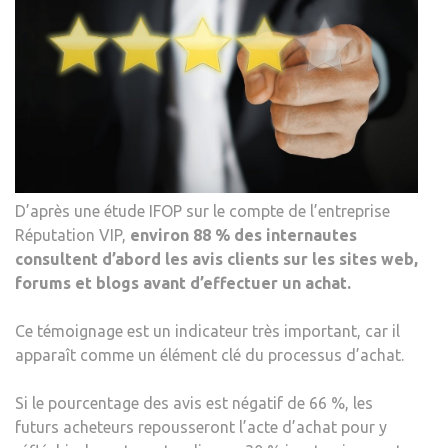
D’après une étude IFOP sur le compte de l’entreprise
Réputation VIP,
environ 88 % des internautes
consultent d’abord les avis clients sur les sites web,
forums et blogs avant d’effectuer un achat.
Ce témoignage est un indicateur très important, car il
apparaît comme un élément clé du processus d’achat.
Si le pourcentage des avis est négatif de 66 %, les
futurs acheteurs repousseront l’acte d’achat pour y