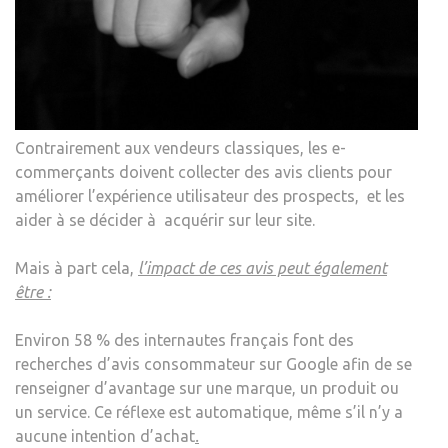
Contrairement aux vendeurs classiques, les e-
commerçants doivent collecter des avis clients pour
améliorer l’expérience utilisateur des prospects, et les
aider à se décider à acquérir sur leur site.
Mais à part cela,
l’impact de ces avis peut également
être :
Environ 58 % des internautes français font des
recherches d’avis consommateur sur Google afin de se
renseigner d’avantage sur une marque, un produit ou
un service. Ce réflexe est automatique, même s’il n’y a
aucune intention d’achat
.