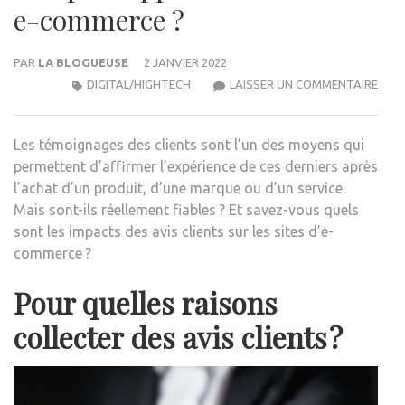
e-commerce ?
PAR
LA BLOGUEUSE
2 JANVIER 2022
PEUT
DIGITAL/HIGHTECH
LAISSER UN COMMENTAIRE
ON
FAIR
Les témoignages des clients sont l’un des moyens qui
CON
permettent d’affirmer l’expérience de ces derniers après
AUX
l’achat d’un produit, d’une marque ou d’un service.
AVIS
Mais sont-ils réellement fiables ? Et savez-vous quels
PAR
sont les impacts des avis clients sur les sites d’e-
RAP
commerce ?
AUX
SITE
Pour quelles raisons
DE
E-
collecter des avis clients ?
COM
?