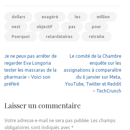
dollars
exagéré
les
million
nest
objectif
pas
pour
Pourquoi
retardataires
retraite
Navigation
Je ne peux pas arrêter de
Le comité de la Chambre
de
regarder Eva Longoria
enquête sur les
l’article
tester les mascaras de la
assignations à comparaître
pharmacie – Voici son
du 6 janvier sur Meta,
préféré
YouTube, Twitter et Reddit
– TechCrunch
Laisser un commentaire
Votre adresse e-mail ne sera pas publiée.
Les champs
obligatoires sont indiqués avec
*