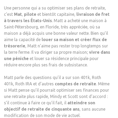
EXA
Une personne qui a su optimiser ses plans de retraite,
POU
c’est
Mat
,
pilote
et bientôt capitaine,
livraison de fret
LES
à travers les États-Unis
. Matt a acheté une maison à
RETA
Saint-Pétersbourg, en Floride, très appréciée, où sa
maison a déjà acquis une bonne valeur nette. Bien qu’il
aime la capacité de
louer sa maison et créer
flux de
trésorerie
, Matt n’aime pas rester trop longtemps sur
la terre ferme. Il va diriger sa propre maison;
vivre dans
une péniche
et louer sa résidence principale pour
réduire encore plus ses frais de subsistance.
Matt parle des questions qu’il a sur son 401k, Roth
401k, Roth IRA et d’autres
comptes de retraite
. Même
si Matt pense qu’il pourrait optimiser ses finances pour
une retraite plus rapide, Mindy et Scott sont d’accord :
s’il continue à faire ce qu’il fait, il
atteindre son
objectif de retraite de cinquante ans
, sans aucune
modification de son mode de vie actuel.