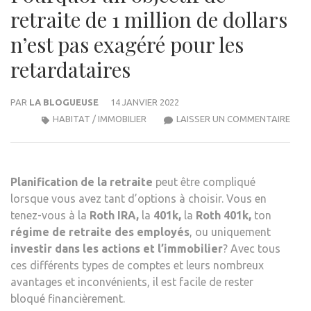
retraite de 1 million de dollars
n’est pas exagéré pour les
retardataires
PAR
LA BLOGUEUSE
14 JANVIER 2022
POU
HABITAT / IMMOBILIER
LAISSER UN COMMENTAIRE
UN
OBJE
DE
Planification de la retraite
peut être compliqué
RETR
lorsque vous avez tant d’options à choisir. Vous en
DE
tenez-vous à la
Roth IRA,
la
401k,
la
Roth 401k,
ton
1
régime de retraite des employés
, ou uniquement
MILL
investir dans les actions et l’immobilier
? Avec tous
DE
ces différents types de comptes et leurs nombreux
DOL
avantages et inconvénients, il est facile de rester
N’ES
bloqué financièrement.
PAS