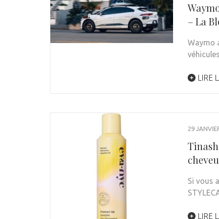
Waymo 
– La B
Waymo a 
véhicul
LIRE L
29 JANVIE
Tinashe
cheveu
Si vous 
STYLEC
LIRE L