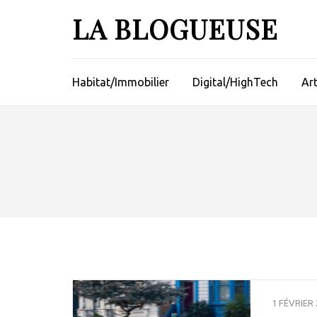
Aller
LA BLOGUEUSE
au
contenu
(Pressez
Entrée)
Habitat/Immobilier
Digital/HighTech
Ar
1 FÉVRIER