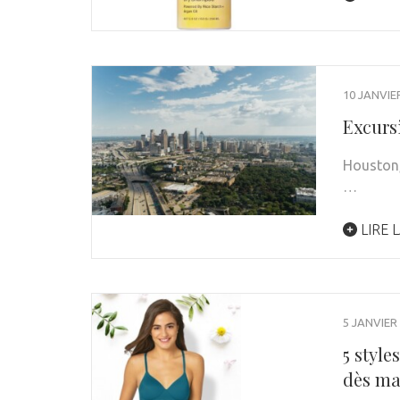
10 JANVIE
Excurs
Houston, 
…
LIRE L
5 JANVIER
5 style
dès ma