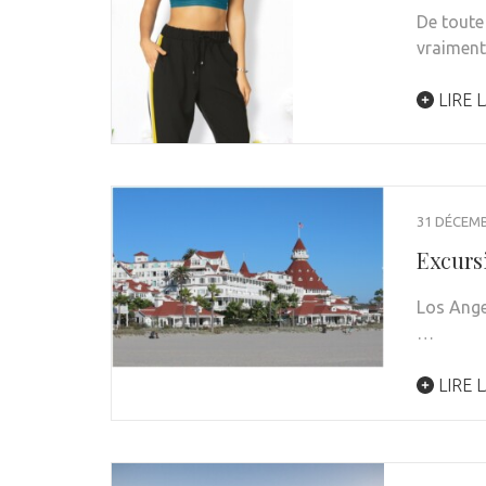
De toute
vraimen
LIRE L
31 DÉCEMB
Excurs
Los Angel
…
LIRE L