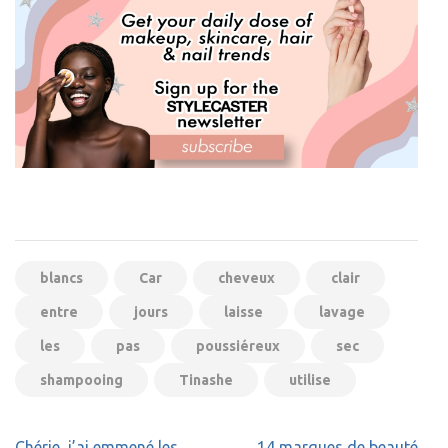
blancs
Car
cheveux
clair
entre
jours
laisse
lavage
les
pas
poussiéreux
sec
shampooing
Tinashe
utilise
Navigation
Chérie, j’ai emmené les
14 marques de beauté