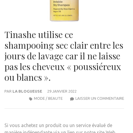
Tinashe utilise ce
shampooing sec clair entre les
jours de lavage car il ne laisse
pas les cheveux « poussiéreux
ou blancs ».
PAR
LA BLOGUEUSE
29 JANVIER 2022
TINA
MODE / BEAUTE
LAISSER UN COMMENTAIRE
UTIL
CE
SHA
Si vous achetez un produit ou un service évalué de
SEC
manière indépendante via un lien sur notre site Web,