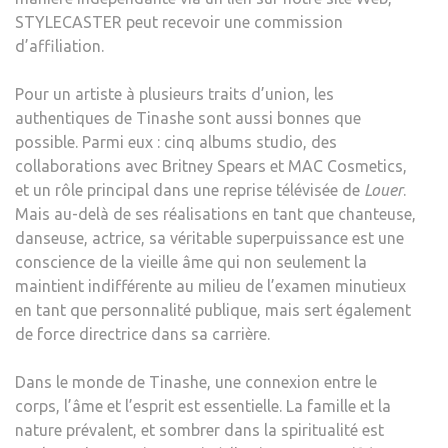
CLAI
STYLECASTER peut recevoir une commission
ENT
d’affiliation.
LES
JOU
Pour un artiste à plusieurs traits d’union, les
DE
authentiques de Tinashe sont aussi bonnes que
LAV
possible. Parmi eux : cinq albums studio, des
CAR
collaborations avec Britney Spears et MAC Cosmetics,
IL
et un rôle principal dans une reprise télévisée de
Louer
.
NE
Mais au-delà de ses réalisations en tant que chanteuse,
LAIS
danseuse, actrice, sa véritable superpuissance est une
PAS
conscience de la vieille âme qui non seulement la
LES
maintient indifférente au milieu de l’examen minutieux
CHE
en tant que personnalité publique, mais sert également
«
de force directrice dans sa carrière.
POUS
OU
Dans le monde de Tinashe, une connexion entre le
BLA
corps, l’âme et l’esprit est essentielle. La famille et la
».
nature prévalent, et sombrer dans la spiritualité est