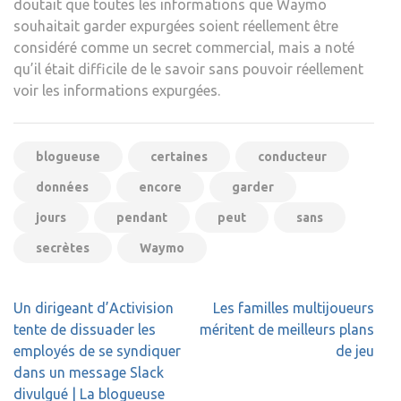
doutait que toutes les informations que Waymo
souhaitait garder expurgées soient réellement être
considéré comme un secret commercial, mais a noté
qu’il était difficile de le savoir sans pouvoir réellement
voir les informations expurgées.
blogueuse
certaines
conducteur
données
encore
garder
jours
pendant
peut
sans
secrètes
Waymo
Navigation
Un dirigeant d’Activision
Les familles multijoueurs
de
tente de dissuader les
méritent de meilleurs plans
l’article
employés de se syndiquer
de jeu
dans un message Slack
divulgué | La blogueuse