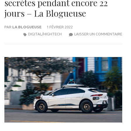
secrètes pendant encore 22
jours – La Blogueuse
PAR
LA BLOGUEUSE
1 FÉVRIER 2022
WAY
DIGITAL/HIGHTECH
LAISSER UN COMMENTAIRE
PEU
GAR
CERT
DON
SAN
CON
SECR
PEN
ENC
22
JOU
–
LA