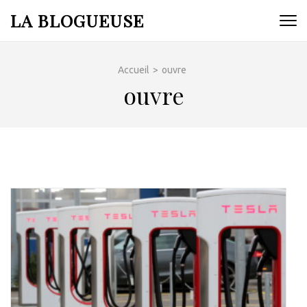
Aller
LA BLOGUEUSE
au
contenu
(Pressez
Accueil
>
ouvre
Entrée)
ouvre