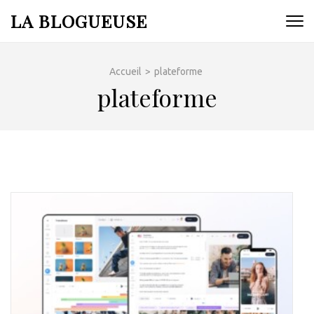
Aller
LA BLOGUEUSE
au
contenu
(Pressez
Accueil
>
plateforme
Entrée)
plateforme