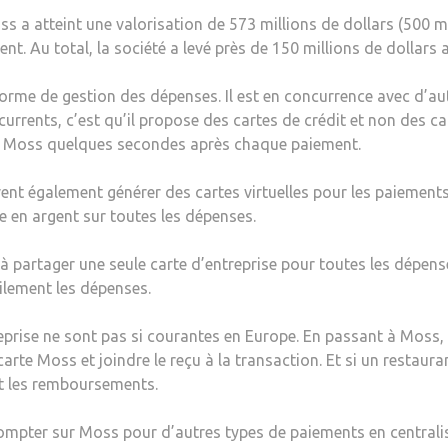
ss a atteint une valorisation de 573 millions de dollars (500 
nt. Au total, la société a levé près de 150 millions de dollars a
rme de gestion des dépenses. Il est en concurrence avec d’au
urrents, c’est qu’il propose des cartes de crédit et non des ca
rd Moss quelques secondes après chaque paiement.
nt également générer des cartes virtuelles pour les paiements 
e en argent sur toutes les dépenses.
s à partager une seule carte d’entreprise pour toutes les dépens
ilement les dépenses.
prise ne sont pas si courantes en Europe. En passant à Moss, i
arte Moss et joindre le reçu à la transaction. Et si un restaur
t les remboursements.
ompter sur Moss pour d’autres types de paiements en centrali