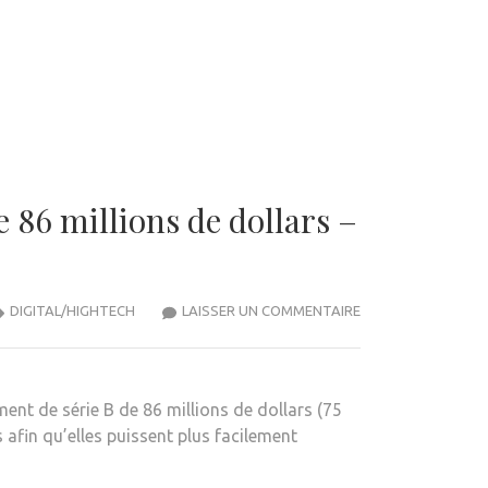
 86 millions de dollars –
LA
DIGITAL/HIGHTECH
LAISSER UN COMMENTAIRE
PLATEFORME
EUROPÉENNE
DE
ent de série B de 86 millions de dollars (75
GESTION
 afin qu’elles puissent plus facilement
DES
DÉPENSES