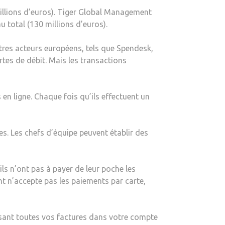
MOSS
millions d’euros). Tiger Global Management
LÈVE
u total (130 millions d’euros).
86
MILLIONS
tres acteurs européens, tels que Spendesk,
DE
rtes de débit. Mais les transactions
DOLLARS
–
LA
en ligne. Chaque fois qu’ils effectuent un
BLOGUEUSE
es. Les chefs d’équipe peuvent établir des
ls n’ont pas à payer de leur poche les
ant n’accepte pas les paiements par carte,
sant toutes vos factures dans votre compte