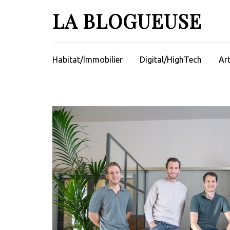
Aller
LA BLOGUEUSE
au
contenu
(Pressez
Entrée)
Habitat/Immobilier
Digital/HighTech
Ar