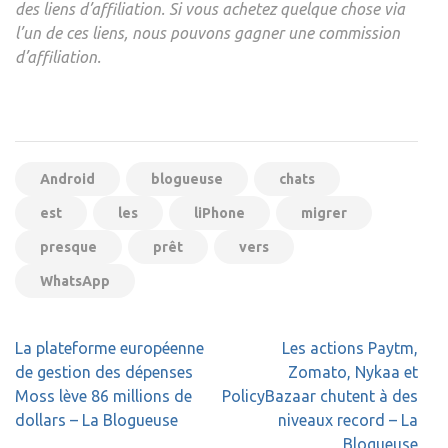
des liens d’affiliation. Si vous achetez quelque chose via
l’un de ces liens, nous pouvons gagner une commission
d’affiliation.
Android
blogueuse
chats
est
les
liPhone
migrer
presque
prêt
vers
WhatsApp
Navigation
La plateforme européenne
Les actions Paytm,
de
de gestion des dépenses
Zomato, Nykaa et
l’article
Moss lève 86 millions de
PolicyBazaar chutent à des
dollars – La Blogueuse
niveaux record – La
Blogueuse