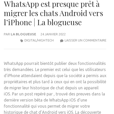
WhatsApp est presque prêt à
migrer les chats Android vers
l’iPhone | La blogueuse
PAR
LA BLOGUEUSE
24 JANVIER 2022
WHA
DIGITAL/HIGHTECH
LAISSER UN COMMENTAIRE
EST
PRE
PRÊ
WhatsApp pourrait bientôt publier deux fonctionnalités
À
très demandées. Le premier est celui que les utilisateurs
MIGR
d’iPhone attendaient depuis que la société a permis aux
LES
propriétaires et plus tard à ceux qui en ont la possibilité
CHA
de migrer leur historique de chat depuis un appareil
AND
iOS. Par un post repéré par
,
trouvé des preuves dans la
VER
dernière version bêta de WhatsApp iOS d’une
L’IP
fonctionnalité qui vous permet de migrer votre
|
historique de chat d’Android vers iOS. La découverte
LA