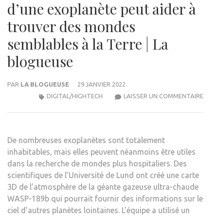
d’une exoplanète peut aider à
trouver des mondes
semblables à la Terre | La
blogueuse
PAR
LA BLOGUEUSE
29 JANVIER 2022
UNE
DIGITAL/HIGHTECH
LAISSER UN COMMENTAIRE
CAR
3D
DE
De nombreuses exoplanètes sont totalement
L’AT
inhabitables, mais elles peuvent néanmoins être utiles
D’UN
dans la recherche de mondes plus hospitaliers. Des
EXO
scientifiques de l’Université de Lund ont créé une carte
PEU
3D de l’atmosphère de la géante gazeuse ultra-chaude
AIDE
WASP-189b qui pourrait fournir des informations sur le
À
ciel d’autres planètes lointaines. L’équipe a utilisé un
TRO