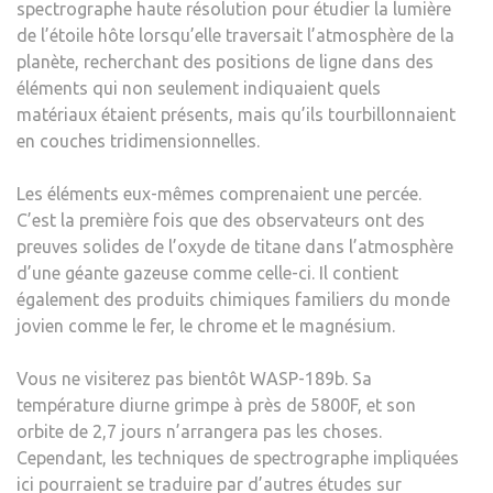
spectrographe haute résolution pour étudier la lumière
DES
de l’étoile hôte lorsqu’elle traversait l’atmosphère de la
MON
planète, recherchant des positions de ligne dans des
SEM
éléments qui non seulement indiquaient quels
À
matériaux étaient présents, mais qu’ils tourbillonnaient
LA
en couches tridimensionnelles.
TER
|
Les éléments eux-mêmes comprenaient une percée.
LA
C’est la première fois que des observateurs ont des
BLO
preuves solides de l’oxyde de titane dans l’atmosphère
d’une géante gazeuse comme celle-ci. Il contient
également des produits chimiques familiers du monde
jovien comme le fer, le chrome et le magnésium.
Vous ne visiterez pas bientôt WASP-189b. Sa
température diurne grimpe à près de 5800F, et son
orbite de 2,7 jours n’arrangera pas les choses.
Cependant, les techniques de spectrographe impliquées
ici pourraient se traduire par d’autres études sur