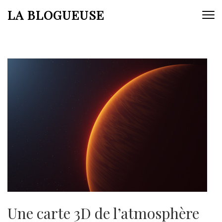
Aller
LA BLOGUEUSE
au
contenu
(Pressez
Entrée)
Une carte 3D de l’atmosphère