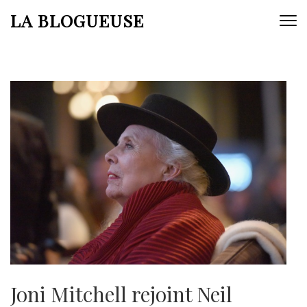
Aller
LA BLOGUEUSE
au
contenu
(Pressez
Entrée)
Joni Mitchell rejoint Neil