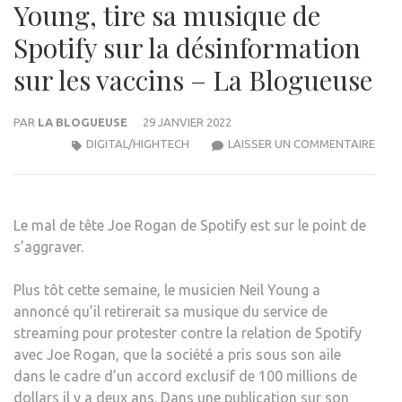
Young, tire sa musique de
Spotify sur la désinformation
sur les vaccins – La Blogueuse
PAR
LA BLOGUEUSE
29 JANVIER 2022
JONI
DIGITAL/HIGHTECH
LAISSER UN COMMENTAIRE
MITC
REJO
NEIL
Le mal de tête Joe Rogan de Spotify est sur le point de
YOUN
s’aggraver.
TIRE
SA
Plus tôt cette semaine, le musicien Neil Young a
MUS
annoncé qu’il retirerait sa musique du service de
DE
streaming pour protester contre la relation de Spotify
SPOT
avec Joe Rogan, que la société a pris sous son aile
SUR
dans le cadre d’un accord exclusif de 100 millions de
LA
dollars il y a deux ans. Dans une publication sur son
DÉS