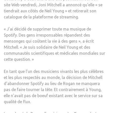
site Web vendredi, Joni Mitchell a annoncé qu’elle « se
SUR
tiendrait aux côtés de Neil Young » et retirerait son
LES
catalogue de la plateforme de streaming.
VACC
–
« J’ai décidé de supprimer toute ma musique de
LA
Spotify. Des gens irresponsables répandent des
BLO
mensonges qui coûtent la vie à des gens », a écrit
Mitchell. « Je suis solidaire de Neil Young et des
communautés scientifiques et médicales mondiales sur
cette question. »
En tant que l’un des musiciens vivants les plus célèbres
et les plus respectés au monde, la décision de Mitchell
d’abandonner Spotify au lieu de Rogan ne manquera
pas de faire tourner la tête. Et contrairement à Young,
elle n’avait pas de boeuf existant avec le service sur sa
qualité de flux.