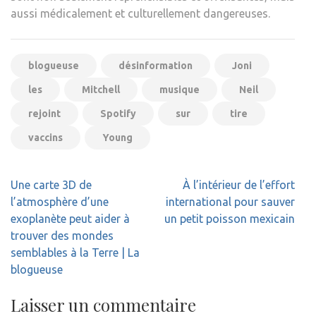
aussi médicalement et culturellement dangereuses.
blogueuse
désinformation
Joni
les
Mitchell
musique
Neil
rejoint
Spotify
sur
tire
vaccins
Young
Navigation
Une carte 3D de
À l’intérieur de l’effort
de
l’atmosphère d’une
international pour sauver
l’article
exoplanète peut aider à
un petit poisson mexicain
trouver des mondes
semblables à la Terre | La
blogueuse
Laisser un commentaire