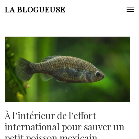
Aller
LA BLOGUEUSE
au
contenu
(Pressez
Entrée)
À l’intérieur de l’effort
international pour sauver un
petit poisson mexicain