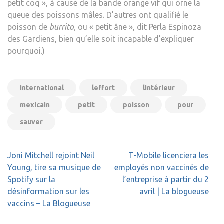
petit coq », à cause de la bande orange vif qui orne la
queue des poissons mâles. D’autres ont qualifié le
poisson de
burrito,
ou « petit âne », dit Perla Espinoza
des Gardiens, bien qu’elle soit incapable d’expliquer
pourquoi.)
international
leffort
lintérieur
mexicain
petit
poisson
pour
sauver
Navigation
Joni Mitchell rejoint Neil
T-Mobile licenciera les
de
Young, tire sa musique de
employés non vaccinés de
l’article
Spotify sur la
l’entreprise à partir du 2
désinformation sur les
avril | La blogueuse
vaccins – La Blogueuse