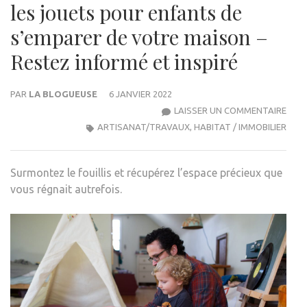
les jouets pour enfants de
s’emparer de votre maison –
Restez informé et inspiré
PAR
LA BLOGUEUSE
6 JANVIER 2022
7
LAISSER UN COMMENTAIRE
FAÇ
ARTISANAT/TRAVAUX
,
HABITAT / IMMOBILIER
SIMP
D’EM
Surmontez le fouillis et récupérez l’espace précieux que
LES
vous régnait autrefois.
JOU
POU
ENF
DE
S’EM
DE
VOT
MAI