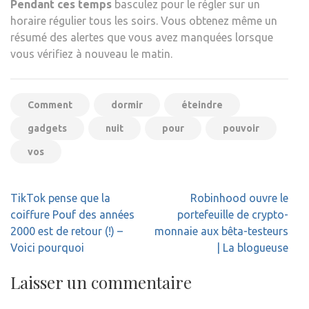
Pendant ces temps
basculez pour le régler sur un
horaire régulier tous les soirs. Vous obtenez même un
résumé des alertes que vous avez manquées lorsque
vous vérifiez à nouveau le matin.
Comment
dormir
éteindre
gadgets
nuit
pour
pouvoir
vos
Navigation
TikTok pense que la
Robinhood ouvre le
de
coiffure Pouf des années
portefeuille de crypto-
l’article
2000 est de retour (!) –
monnaie aux bêta-testeurs
Voici pourquoi
| La blogueuse
Laisser un commentaire