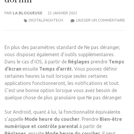
PAR
LA BLOGUEUSE
22 JANVIER 2022
COM
DIGITAL/HIGHTECH
LAISSER UN COMMENTAIRE
ÉTEI
VOS
GAD
En plus des paramètres standard de Ne pas déranger,
LA
vous disposez également d’outils supplémentaires.
NUIT
Dans le cas d’iOS, à partir de
Réglages
prendre
Temps
POU
d’écran
ensuite
Temps d’arrêt.
Vous pouvez définir
POU
certaines heures la nuit lorsque seules certaines
DOR
applications fonctionneront, les notifications et tout.
C’est une bonne option lorsque vous avez besoin de
quelque chose de plus granulaire que Ne pas déranger.
Sur Android, quant à lui, la fonctionnalité équivalente
s’appelle
Mode heure du coucher
. Prendre
Bien-être
numérique et contrôle parental
à partir de
Réglages
, ensuite
Mode heure du coucher
. Il peut