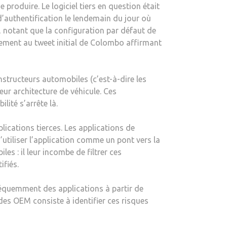
produire. Le logiciel tiers en question était
’authentification le lendemain du jour où
e, notant que la configuration par défaut de
alement au tweet initial de Colombo affirmant
structeurs automobiles (c’est-à-dire les
ur architecture de véhicule. Ces
ité s’arrête là.
lications tierces. Les applications de
’utiliser l’application comme un pont vers la
es : il leur incombe de filtrer ces
ifiés.
réquemment des applications à partir de
des OEM consiste à identifier ces risques