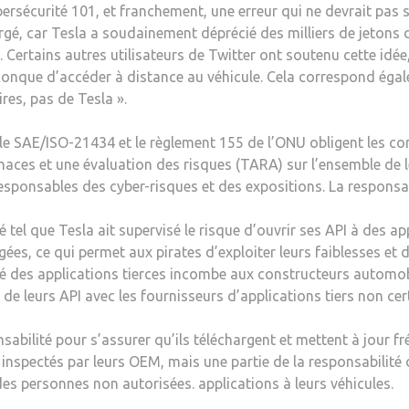
écurité 101, et franchement, une erreur qui ne devrait pas se 
gé, car Tesla a soudainement déprécié des milliers de jetons d
s. Certains autres utilisateurs de Twitter ont soutenu cette idé
quiconque d’accéder à distance au véhicule. Cela correspond ég
ires, pas de Tesla ».
e SAE/ISO-21434 et le règlement 155 de l’ONU obligent les con
aces et une évaluation des risques (TARA) sur l’ensemble de le
ponsables des cyber-risques et des expositions. La responsabil
tel que Tesla ait supervisé le risque d’ouvrir ses API à des app
ées, ce qui permet aux pirates d’exploiter leurs faiblesses et d
ité des applications tierces incombe aux constructeurs automobil
de leurs API avec les fournisseurs d’applications tiers non cert
abilité pour s’assurer qu’ils téléchargent et mettent à jour f
nspectés par leurs OEM, mais une partie de la responsabilité 
s personnes non autorisées. applications à leurs véhicules.