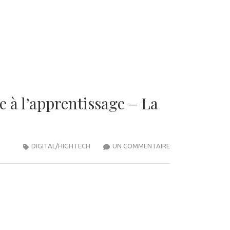
 à l’apprentissage – La
SUR
DIGITAL/HIGHTECH
UN COMMENTAIRE
FAISONS
DU
PIRATAGE
DE
L’ADOLESCENT
TESLA