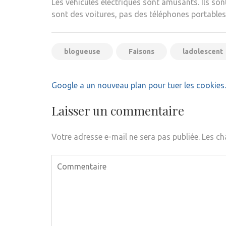
Les véhicules électriques sont amusants. Ils so
sont des voitures, pas des téléphones portables
blogueuse
Faisons
ladolescent
Navigation
Google a un nouveau plan pour tuer les cookies.
de
l’article
Laisser un commentaire
Votre adresse e-mail ne sera pas publiée.
Les ch