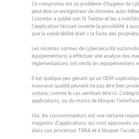
Ce compromis est un problème d’hygiène de cybers
peut-être un enregistreur de données auto-héber
Colombo a publié son fil Twitter et les a notifié
l’application laissait ouverte la possibilité à 
que la vulnérabilité était « la faute des propriéta
Les récentes normes de cybersécurité automobil
équipementiers) à effectuer une analyse des men
réglementations ont rendu les équipementiers res
Il est quelque peu gênant qu’un OEM sophistiqué 
mauvaise qualité peuvent ne pas être bien protég
voiture, comme le cas semblait être ici. L’intégr
applications, ou du moins de bloquer l’interface 
Oui, les consommateurs ont une certaine respons
magasins d’applications qui sont approuvés ou i
dans son processus TARA et à bloquer l’accès de