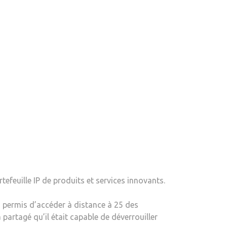
UN
MOMENT
PROPICE
À
L’APPRENTISSAGE
–
LA
BLOGUEUSE
tefeuille IP de produits et services innovants.
 a permis d’accéder à distance à 25 des
partagé qu’il était capable de déverrouiller