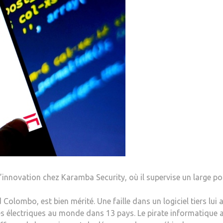
d’innovation chez Karamba Security, où il supervise un large por
Colombo, est bien mérité. Une faille dans un logiciel tiers lui
s électriques au monde dans 13 pays. Le pirate informatique a 