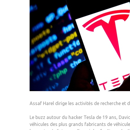
Assaf Harel dirige les activités de recherche et 
Le buzz autour du hacker Tesla de 19 ans, David 
véhicules des plus grands fabricants de véhicule