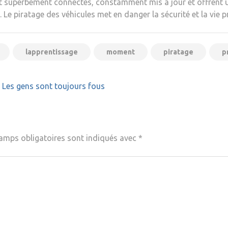
nt superbement connectés, constamment mis à jour et offrent un
.
Le piratage des véhicules met en danger la sécurité et la vie 
lapprentissage
moment
piratage
p
 Les gens sont toujours fous
amps obligatoires sont indiqués avec
*