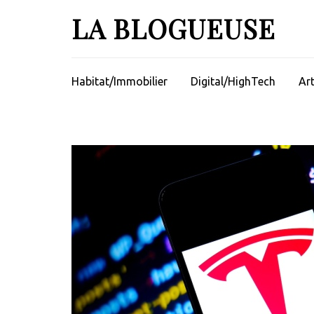
Aller
LA BLOGUEUSE
au
contenu
(Pressez
Entrée)
Habitat/Immobilier
Digital/HighTech
Ar