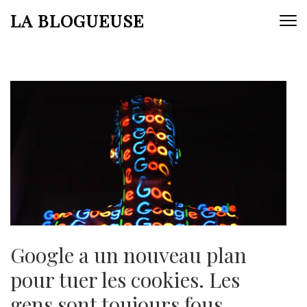
Aller
LA BLOGUEUSE
au
contenu
(Pressez
Entrée)
Google a un nouveau plan
pour tuer les cookies. Les
gens sont toujours fous