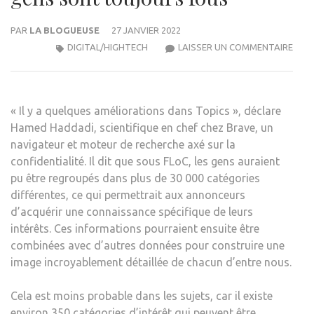
PAR
LA BLOGUEUSE
27 JANVIER 2022
GOO
DIGITAL/HIGHTECH
LAISSER UN COMMENTAIRE
A
UN
NOU
« Il y a quelques améliorations dans Topics », déclare
PLA
Hamed Haddadi, scientifique en chef chez Brave, un
POU
navigateur et moteur de recherche axé sur la
TUE
confidentialité. Il dit que sous FLoC, les gens auraient
LES
pu être regroupés dans plus de 30 000 catégories
COOK
différentes, ce qui permettrait aux annonceurs
LES
d’acquérir une connaissance spécifique de leurs
GEN
intérêts. Ces informations pourraient ensuite être
SON
combinées avec d’autres données pour construire une
TOU
image incroyablement détaillée de chacun d’entre nous.
FOU
Cela est moins probable dans les sujets, car il existe
environ 350 catégories d’intérêt qui peuvent être