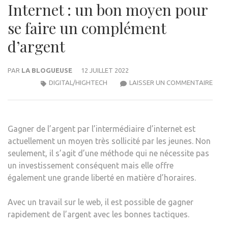
Internet : un bon moyen pour
se faire un complément
d’argent
PAR
LA BLOGUEUSE
12 JUILLET 2022
INTE
DIGITAL/HIGHTECH
LAISSER UN COMMENTAIRE
:
UN
BON
Gagner de l’argent par l’intermédiaire d’internet est
MOY
actuellement un moyen très sollicité par les jeunes. Non
POU
seulement, il s’agit d’une méthode qui ne nécessite pas
SE
un investissement conséquent mais elle offre
FAIR
également une grande liberté en matière d’horaires.
UN
COM
Avec un travail sur le web, il est possible de gagner
D’A
rapidement de l’argent avec les bonnes tactiques.