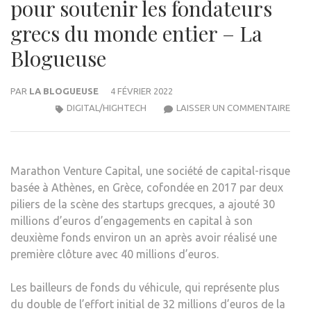
pour soutenir les fondateurs
grecs du monde entier – La
Blogueuse
PAR
LA BLOGUEUSE
4 FÉVRIER 2022
MAR
DIGITAL/HIGHTECH
LAISSER UN COMMENTAIRE
VEN
CAPI
AJO
Marathon Venture Capital, une société de capital-risque
À
basée à Athènes, en Grèce, cofondée en 2017 par deux
SON
piliers de la scène des startups grecques, a ajouté 30
NOU
millions d’euros d’engagements en capital à son
FON
deuxième fonds environ un an après avoir réalisé une
POU
première clôture avec 40 millions d’euros.
SOU
LES
Les bailleurs de fonds du véhicule, qui représente plus
FON
du double de l’effort initial de 32 millions d’euros de la
GRE