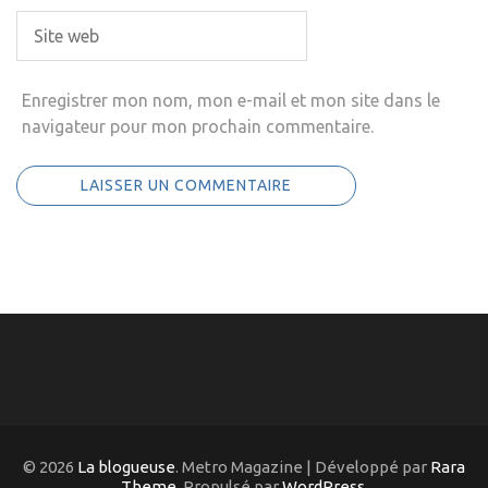
Enregistrer mon nom, mon e-mail et mon site dans le
navigateur pour mon prochain commentaire.
© 2026
La blogueuse
. Metro Magazine | Développé par
Rara
Theme
. Propulsé par
WordPress
.