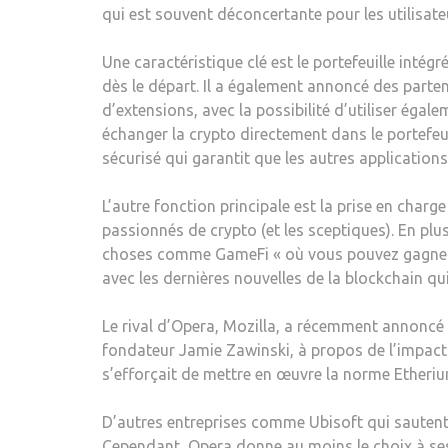
qui est souvent déconcertante pour les utilisat
Une caractéristique clé est le portefeuille inté
dès le départ. Il a également annoncé des parten
d’extensions, avec la possibilité d’utiliser éga
échanger la crypto directement dans le portefeuil
sécurisé qui garantit que les autres applicatio
L’autre fonction principale est la prise en charg
passionnés de crypto (et les sceptiques). En plu
choses comme GameFi « où vous pouvez gagner en
avec les dernières nouvelles de la blockchain 
Le rival d’Opera, Mozilla, a récemment annoncé 
fondateur Jamie Zawinski, à propos de l’impact e
s’efforçait de mettre en œuvre la norme Etheriu
D’autres entreprises comme Ubisoft qui sautent d
Cependant, Opera donne au moins le choix à ses 