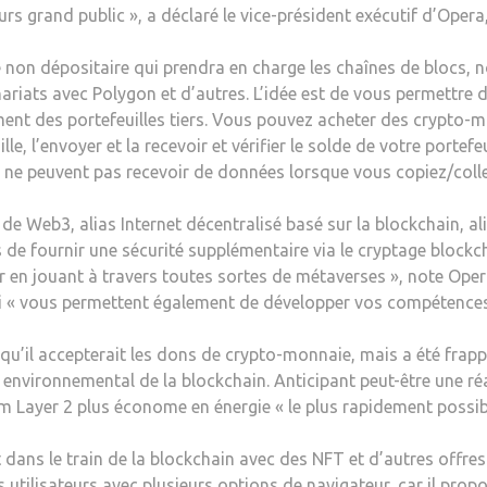
eurs grand public », a déclaré le vice-président exécutif d’Op
gré non dépositaire qui prendra en charge les chaînes de blocs
ariats avec Polygon et d’autres. L’idée est de vous permettre 
lement des portefeuilles tiers. Vous pouvez acheter des crypto-
le, l’envoyer et la recevoir et vérifier le solde de votre portef
ns ne peuvent pas recevoir de données lorsque vous copiez/colle
e de Web3, alias Internet décentralisé basé sur la blockchain, a
s de fournir une sécurité supplémentaire via le cryptage blockch
 jouant à travers toutes sortes de métaverses », note Opera
qui « vous permettent également de développer vos compétence
qu’il accepterait les dons de crypto-monnaie, mais a été frappé
nvironnemental de la blockchain. Anticipant peut-être une réac
m Layer 2 plus économe en énergie « le plus rapidement possibl
ans le train de la blockchain avec des NFT et d’autres offres 
utilisateurs avec plusieurs options de navigateur, car il pro