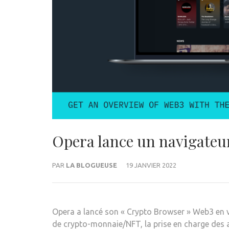
Opera lance un navigateur
PAR
LA BLOGUEUSE
19 JANVIER 2022
Opera a lancé son « Crypto Browser » Web3 en ve
de crypto-monnaie/NFT, la prise en charge des ap