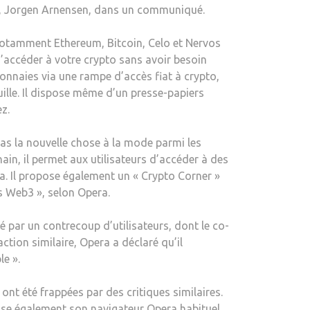
era, Jorgen Arnensen, dans un communiqué.
|
LA
, notamment Ethereum, Bitcoin, Celo et Nervos
BLOGUEUSE
d’accéder à votre crypto sans avoir besoin
monnaies via une rampe d’accès fiat à crypto,
euille. Il dispose même d’un presse-papiers
z.
lias la nouvelle chose à la mode parmi les
ain, il permet aux utilisateurs d’accéder à des
. Il propose également un « Crypto Corner »
s Web3 », selon Opera.
 par un contrecoup d’utilisateurs, dont le co-
tion similaire, Opera a déclaré qu’il
e ».
ont été frappées par des critiques similaires.
pose également son navigateur Opera habituel