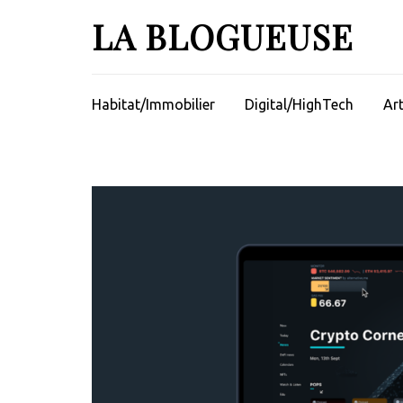
Aller
LA BLOGUEUSE
au
contenu
(Pressez
Entrée)
Habitat/Immobilier
Digital/HighTech
Ar