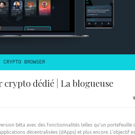
 crypto dédié | La blogueuse
rsion bêta avec des fonctionnalités telles qu’un portefeuille 
plications décentralisées (dApps) et plus encore. L’objectif est