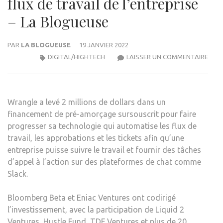
flux de travail de l’entreprise
– La Blogueuse
PAR
LA BLOGUEUSE
19 JANVIER 2022
WRA
DIGITAL/HIGHTECH
LAISSER UN COMMENTAIRE
OBT
2
MILL
Wrangle a levé 2 millions de dollars dans un
DE
financement de pré-amorçage sursouscrit pour faire
DOL
progresser sa technologie qui automatise les flux de
POU
travail, les approbations et les tickets afin qu’une
AUT
entreprise puisse suivre le travail et fournir des tâches
LES
d’appel à l’action sur des plateformes de chat comme
FLUX
Slack.
DE
TRAV
Bloomberg Beta et Eniac Ventures ont codirigé
DE
l’investissement, avec la participation de Liquid 2
L’EN
Ventures, Hustle Fund, TDF Ventures et plus de 20