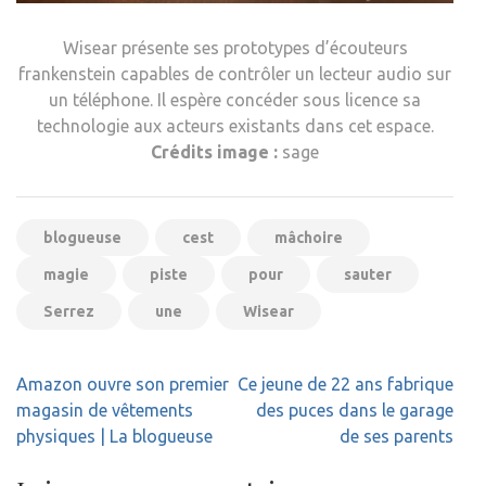
Wisear présente ses prototypes d’écouteurs
frankenstein capables de contrôler un lecteur audio sur
un téléphone. Il espère concéder sous licence sa
technologie aux acteurs existants dans cet espace.
Crédits image :
sage
blogueuse
cest
mâchoire
magie
piste
pour
sauter
Serrez
une
Wisear
Navigation
Amazon ouvre son premier
Ce jeune de 22 ans fabrique
de
magasin de vêtements
des puces dans le garage
l’article
physiques | La blogueuse
de ses parents