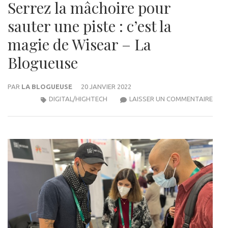
Serrez la mâchoire pour
sauter une piste : c’est la
magie de Wisear – La
Blogueuse
PAR
LA BLOGUEUSE
20 JANVIER 2022
SER
DIGITAL/HIGHTECH
LAISSER UN COMMENTAIRE
LA
MÂC
POU
SAU
UNE
PIST
:
C’ES
LA
MAG