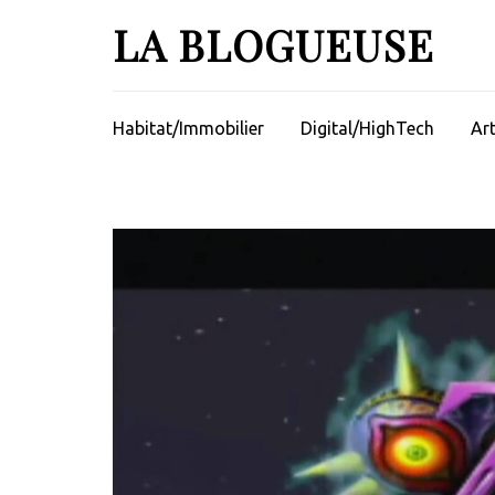
Aller
LA BLOGUEUSE
au
contenu
(Pressez
Entrée)
Habitat/Immobilier
Digital/HighTech
Ar