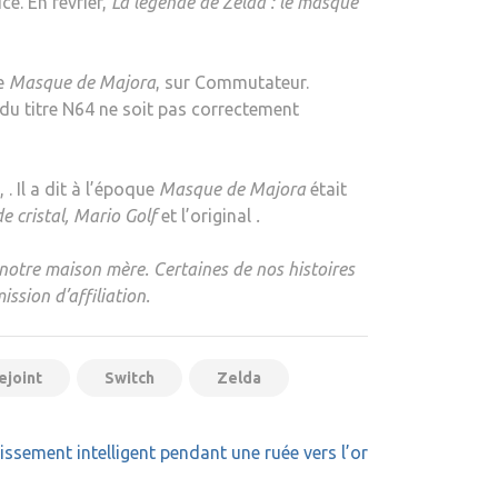
ce. En février,
La légende de Zelda : le masque
MAJORA’S
MASK’
REJOINT
de
Masque de Majora
, sur Commutateur.
NINTENDO
e du titre N64 ne soit pas correctement
SWITCH
ONLINE
EN
 Il a dit à l’époque
Masque de Majora
était
FÉVRIER
de cristal, Mario Golf
et l’original
.
|
LA
notre maison mère. Certaines de nos histoires
BLOGUEUSE
ssion d’affiliation.
ejoint
Switch
Zelda
issement intelligent pendant une ruée vers l’or