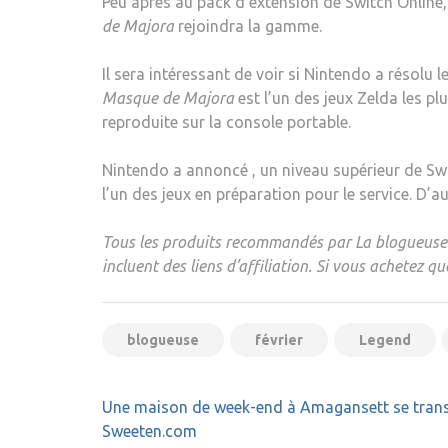
Peu après
au pack d’extension de Switch Online, 
de Majora
rejoindra la gamme.
Il sera intéressant de voir si Nintendo a résolu
Masque de Majora
est l’un des jeux Zelda les p
reproduite sur la console portable.
Nintendo a annoncé , un niveau supérieur de Swit
l’un des jeux en préparation pour le service. D’a
Tous les produits recommandés par La blogueuse s
incluent des liens d’affiliation. Si vous achetez 
blogueuse
février
Legend
Navigation
Une maison de week-end à Amagansett se trans
de
Sweeten.com