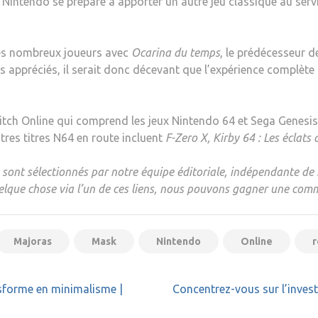
Nintendo se prépare à apporter un autre jeu classique au servi
 les nombreux joueurs avec
Ocarina du temps
, le prédécesseur 
lus appréciés, il serait donc décevant que l’expérience complèt
ch Online qui comprend les jeux Nintendo 64 et Sega Genesis, .
utres titres N64 en route incluent
F-Zero X, Kirby 64 : Les éclats 
ont sélectionnés par notre équipe éditoriale, indépendante de 
quelque chose via l’un de ces liens, nous pouvons gagner une commi
Majoras
Mask
Nintendo
Online
r
forme en minimalisme |
Concentrez-vous sur l’invest